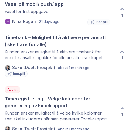
Vasel på mobil/ push/ app
vasel for frist oppgave
1
Nina Rogan
21 days ago
Innspill
Timebank – Mulighet til å aktivere per ansatt 
(ikke bare for alle)
Kunden ønsker mulighet til å aktivere timebank for
enkelte ansatte, og ikke for alle ansatte i selskapet
1
samtidig. I dag er det ikke mulig å velge dette per
Sako (Duett Prosjekt)
about 1 month ago
ansatt, men bedriften har behov for at kun utvalgte
Innspill
ansatte skal kunne bruke timebank, mens resten ikke
skal ha tilgang til funksjonen.
Avvist
Timeregistrering – Velge kolonner før 
generering av Excelrapport
Kunden ønsker mulighet til å velge hvilke kolonner
1
som skal inkluderes når man genererer Excel-rapport
fra Timeregistrering (via "Mer" → "Excelrapport"). I
Sako (Duett Prosjekt)
about 1 month ago