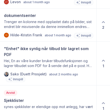
Levon
about 1 month ago
Innspill
for å hardslette ansatte som ligger i systemet ? sånn at
de ikke dukker opp i lister/rapporter osv ?
dokumentsenter
Trenger en kolonne med opplastet dato på bilder, sist
endret blir misvisende da denne innimellom endres
2
uten at jeg skjønner hvorfor, den endres jo ikke selv
Hilde-Kristin Frank
about 1 month ago
Innspill
om den er åpnet
"Enhet" ikke synlig når tilbud blir lagret som 
PDF
Hei, En av våre kunder bruker tilbudsfunksjonen og
lagrer tilbudet som PDF for å sende det på e-post. Han
1
har oppdaget at enhet ikke vises på PDF-en som
Sako (Duett Prosjekt)
about 2 months ago
genereres. Kan dette fikses? Legger ved bilder.
Innspill
Tilbudsutfyllingen PDF:
Avvist
Sjekklister
synes sjekklister er elendige opp mot anlegg, har vært
1