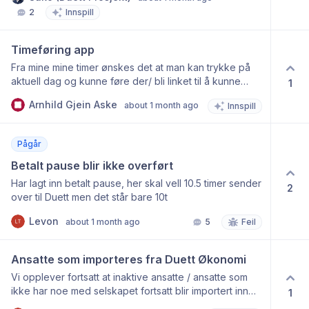
dag genereres rapporten med alle kolonner, og han
2
Innspill
må manuelt slette bort kolonner han ikke trenger før
han for eksempel sender den videre til kunder. Han
ønsker derfor en kolonnevelger der man kan huke av
Timeføring app
hvilke kolonner som skal være med før rapporten
Fra mine mine timer ønskes det at man kan trykke på
lages, slik at han slipper å rydde manuelt etterpå og
aktuell dag og kunne føre der/ bli linket til å kunne
1
sparer tid. Disse det er snakk om:
føre på valgt dag. Pr. nå ser du kalenderen i mine
Arnhild Gjein Aske
about 1 month ago
Innspill
timer, men må trykke på + og da komme til dagens
dato, der man heller ikke ser ukedag.
Pågår
Betalt pause blir ikke overført
Har lagt inn betalt pause, her skal vell 10.5 timer sender
2
over til Duett men det står bare 10t
Levon
about 1 month ago
5
Feil
Ansatte som importeres fra Duett Økonomi
Vi opplever fortsatt at inaktive ansatte / ansatte som
ikke har noe med selskapet fortsatt blir importert inn
1
ved import. Kan vi få fikset det ? Og er det en mulighet