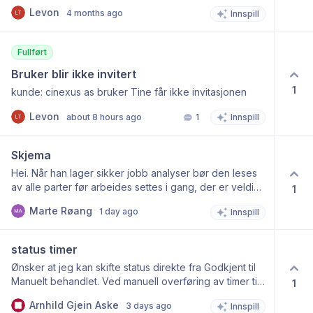
Sjekkliste Rekkverk Sjekkliste Takkonstruksjonar
Levon
4 months ago
Innspill
Sjekkliste isolering Sjekkliste Lydisolering Sjekkliste
diffusjonsperre Sjekkliste kvalitetskontroll Sjekkliste
ventilasjon Sjekkliste trapper Sjekkliste innsetting av
Fullført
vindu Sjekkliste innsetting av innerdører Sjekkliste
innsetting av ytterdør Sjekkliste ferdig utvendig
Bruker blir ikke invitert
Sjekkliste innvendig arbeid Sjekkliste registrering
1
kunde: cinexus as bruker Tine får ikke invitasjonen
fuktmåling Sjekkliste igjenståande arbeid Sjekkliste
kjølerom/badstove
Levon
about 8 hours ago
1
Innspill
Skjema
Hei. Når han lager sikker jobb analyser bør den leses
av alle parter før arbeides settes i gang, der er veldig
1
kjekt å sende ut forespørsel om signatur. Bakdelen er
Marte Røang
1 day ago
Innspill
at vi har et kapittel i SJA som fylles ut etter utført jobb,
men det får vi jo ikke fylt ut etter signatur. Skulle hatt
en løsning på dette slik at det fungerer bedre i praksis.
status timer
Ønsker at jeg kan skifte status direkte fra Godkjent til
Manuelt behandlet. Ved manuell overføring av timer til
1
Triple, dette letter mye når det gjelder mange ansatte
Arnhild Gjein Aske
3 days ago
Innspill