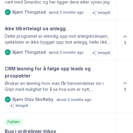
vant med Smardoc og her ligger dere etter synes jeg.
Bjørn Thingstad
about 2 months ago
Innspill
ikke tillrettelagt oa anlegg
Dette programet er elendig opp mot anlegsbransjen,
sjekklister er ikke bygget opp mot anlegg, helle rikke
1
SJA osv.
Bjørn Thingstad
about 2 months ago
Innspill
CRM løsning for å følge opp leads og 
prospekter
Ønsker en løsning hvor man får henvendelser inn i
Gripr med mulighet for å se hva som er nytt,
1
pågående, lukket, hvem som har fått tilbud, tilbud
Bjørn Olav Skofteby
about 2 months ago
akseptert m.m. burde være mulig og svare opp
Innspill
henvendelse, lage oppfølgingsoppgave, notater m.m.
Fullført
Bug i ordrelinjer Inbox