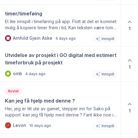
timer/timeføing
Et lite innspill i timeføring på app. Flott at det er kommet
mulig å kopiere timer frem i tid. Kan teksten være tom.
1
ønsket dato. Nå kopierte jeg til 3.august og timer ble
Arnhild Gjein Aske
4 days ago
Innspill
kopiert tom 2 aug. En liten, men viktig detalj
Utvidelse av prosjekt i GO digital med estimert 
timeforbruk på prosjekt
1
omb
4 days ago
Innspill
Avvist
Kan jeg få hjelp med denne ?
Hei, jeg er litt ute av gamet, stepper inn for Sako på
1
support. kan jeg få hjelp med denne ? Fant ikke noe i
hjelpesenteret
Levon
10 days ago
Innspill